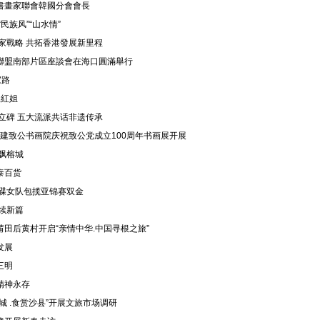
書畫家聯會韓國分會會長
民族风”“山水情”
家戰略 共拓香港發展新里程
聯盟南部片區座談會在海口圓滿舉行
家路
陳紅姐
立碑 五大流派共话非遗传承
福建致公书画院庆祝致公党成立100周年书画展开展
香飘榕城
泰百货
飞碟女队包揽亚锦赛双金
续新篇
田后黄村开启“亲情中华.中国寻根之旅”
发展
三明
精神永存
城 .食赏沙县”开展文旅市场调研