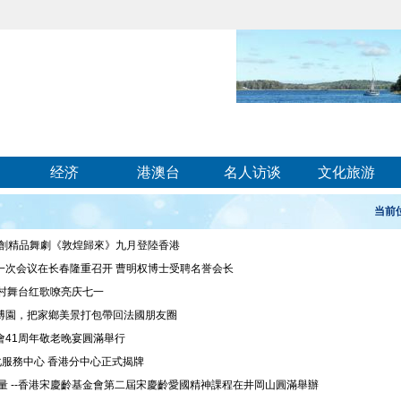
经济
港澳台
名人访谈
文化旅游
当前
原創精品舞劇《敦煌歸來》九月登陸香港
一次会议在长春隆重召开 曹明权博士受聘名誉会长
乡村舞台红歌嘹亮庆七一
博園，把家鄉美景打包帶回法國朋友圈
會41周年敬老晚宴圓滿舉行
化服務中心 香港分中心正式揭牌
量 --香港宋慶齡基金會第二屆宋慶齡愛國精神課程在井岡山圓滿舉辦