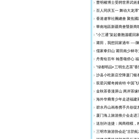
曹明權博士受聘世界武術
百人同庆五一 舞动大龙潭“
香港遼寧社團總會 聚焦國
華南地區新疆商會暨新商
“小三通”架起臺胞溫暖回
莆田，我想回家過年 ----
儒家拳归山 莆田南少林寺
丹青绘百年 翰墨颂侨心 
“绿都明品• 三明生态茶”
沙县小吃新店空降厦门银
双星闪耀奇姆肯特 中国
金秋茶香漫屏山 两岸茶缘
海外华裔青少年走进福建莆
碧水丹山画卷携手共创促
厦门海上旅游推介会走进
送别许连捷：闽商楷模，
三明市旅游协会赴“古韵虬