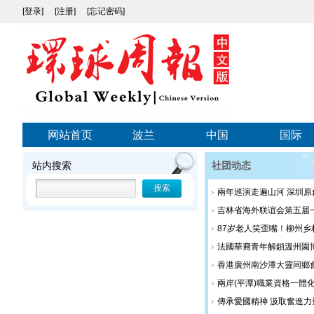
[登录]
[注册]
[忘记密码]
网站首页
波兰
中国
国际
站内搜索
社团动态
兩年巡演走遍山河 深圳
吉林省海外联谊会第五届
87岁老人笑歪嘴！柳州
法國華裔青年解鎖溫州園
香港廣州南沙潭大靈同鄉
兩岸(平潭)職業資格一體
傳承愛國精神 汲取奮進力