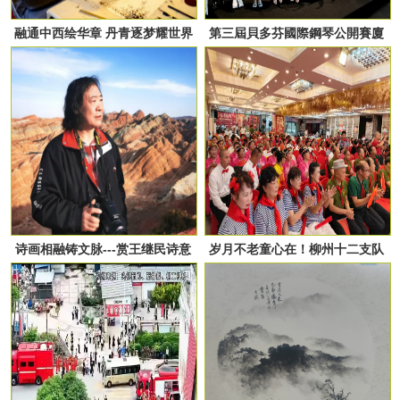
融通中西绘华章 丹青逐梦耀世界
第三屆貝多芬國際鋼琴公開賽廈
——黄建南的艺术人生
門賽區圓滿落幕
诗画相融铸文脉---赏王继民诗意
岁月不老童心在！柳州十二支队
油画
伍“六一”提前嗨