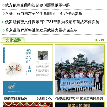
俄方稱烏克蘭和波蘭參與襲擊俄軍中將
八哥、石与四君子的生命叩问----李羿作品赏析
俄罗斯解密文件揭示日军731部队为发动细菌战不停实施人体实验
普京说俄罗斯将继续发展武装力量确保主权
文化旅游
慈航何以渡劫波 ——《媽祖文化
仙境啟幕迎客至 瑤池首秀映星河
在日本的傳播與發展》劄記