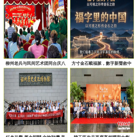
柳州老兵与民间艺术团同台庆八
方寸金石載福脈，數字新聲敘中
一 百人合唱燃爆全场
華