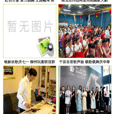
紅色引擎 算力韶關 文旅融灣 美
韓玉臣作品再度亮相國家大劇
美韶關歡迎您
院“古韻今輝—中國當代美術名家
經典作品展”
银龄欢歌庆七一 柳州玩童联谊群
千亩谷里歌声扬 载歌载舞庆华章
向党致敬