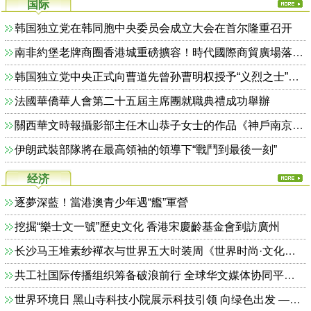
国际
韩国独立党在韩同胞中央委员会成立大会在首尔隆重召开
南非約堡老牌商圈香港城重磅擴容！時代國際商貿廣場落地 創新零批一體模式激活南共體跨境商貿 拉動南非本土就業！
韩国独立党中央正式向曹道先曾孙曹明权授予“义烈之士”荣誉称号
法國華僑華人會第二十五屆主席團就職典禮成功舉辦
關西華文時報攝影部主任木山恭子女士的作品《神戶南京町的春節祭》入選 2026 全球華僑華人春節攝影大賽
伊朗武裝部隊將在最高領袖的領導下“戰鬥到最後一刻”
经济
逐夢深藍！當港澳青少年遇“艦”軍營
挖掘“樂士文一號”歷史文化 香港宋慶齡基金會到訪廣州
长沙马王堆素纱襌衣与世界五大时装周《世界时尚·文化中国》寻根溯源学术研讨会在湖南
共工社国际传播组织筹备破浪前行 全球华文媒体协同平台初绽光芒
世界环境日 黑山寺科技小院展示科技引领 向绿色出发 ——“2.0启航·光影青春向未来”活动圆满举办