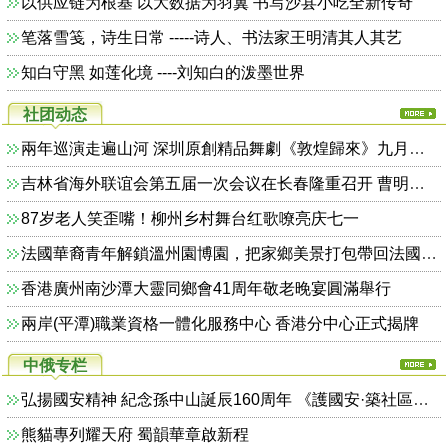
以供应链为根基 以大数据为羽翼 书写沙县小吃全新传奇
笔落雪笺，诗生日常 -----诗人、书法家王明清其人其艺
知白守黑 如莲化境 ----刘知白的泼墨世界
社团动态
兩年巡演走遍山河 深圳原創精品舞劇《敦煌歸來》九月登陸香港
吉林省海外联谊会第五届一次会议在长春隆重召开 曹明权博士受聘名誉会长
87岁老人笑歪嘴！柳州乡村舞台红歌嘹亮庆七一
法國華裔青年解鎖溫州園博園，把家鄉美景打包帶回法國朋友圈
香港廣州南沙潭大靈同鄉會41周年敬老晚宴圓滿舉行
兩岸(平潭)職業資格一體化服務中心 香港分中心正式揭牌
中俄专栏
弘揚國安精神 紀念孫中山誕辰160周年 《護國安·築社區》荃灣區安全同樂日暨週年檢閱禮圓滿舉行
熊貓專列耀天府 蜀韻華章啟新程