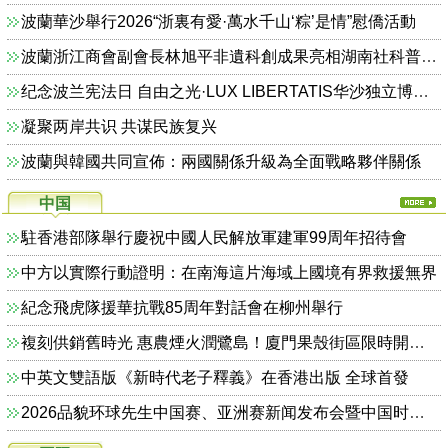
波蘭華沙舉行2026“浙裏有愛·萬水千山‘粽’是情”慰僑活動
波蘭浙江商會副會長林旭平非遺科創成果亮相湖南社科普及活動周
纪念波兰宪法日 自由之光·LUX LIBERTATIS华沙独立博物馆圆满举办
凝聚两岸共识 共谋民族复兴
波蘭與韓國共同宣佈：兩國關係升級為全面戰略夥伴關係
中国
駐香港部隊舉行慶祝中國人民解放軍建軍99周年招待會
中方以實際行動證明：在南海這片海域上國境有界救援無界
紀念飛虎隊援華抗戰85周年對話會在柳州舉行
複刻供銷舊時光 惠農煙火潤鷺島！廈門果殼街區限時開啟90年代復古助農市集
中英文雙語版《新時代老子釋義》在香港出版 全球首發
2026品貌环球先生中国赛、亚洲赛新闻发布会暨中国时尚美妆周启动盛典在北京盛大举行