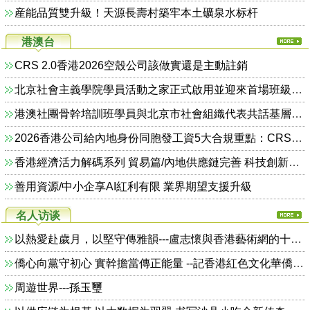
産能品質雙升級！天源長壽村築牢本土礦泉水标杆
港澳台
CRS 2.0香港2026空殼公司該做實還是主動註銷
北京社會主義學院學員活動之家正式啟用並迎來首場班級團建活動
港澳社團骨幹培訓班學員與北京市社會組織代表共話基層治理創新路徑
2026香港公司給內地身份同胞發工資5大合規重點：CRS交換、MPF個稅分紅一次看清
香港經濟活力解碼系列 貿易篇/內地供應鏈完善 科技創新帶旺港轉口貿易 港擁雙門戶優勢 國際商貿地位穩
善用資源/中小企享AI紅利有限 業界期望支援升級
名人访谈
以熱愛赴歲月，以堅守傳雅韻---盧志懷與香港藝術網的十八載初心
僑心向黨守初心 實幹擔當傳正能量 --記香港紅色文化華僑研究會創會會長楊正紅
周遊世界---孫玉璽