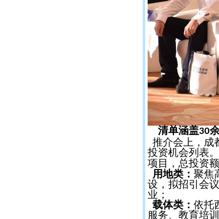
清单涵盖
30
推介会上，成
投资机会列表
项目，总投资
用地类：
聚焦
设，拟招引会
业；
载体类：
依托
服务、教育培