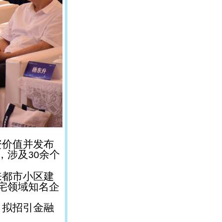
资价值并发布
，涉及
余个
30
来都市小区建
宅领域知名企
，拟招引金融