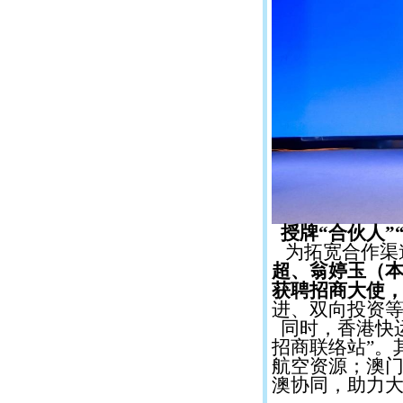
授牌“合伙人”
为拓宽合作渠道
超、翁婷玉（
获聘招商大使
进、双向投资等
同时，香港快
招商联络站”。
航空资源；澳
澳协同，助力