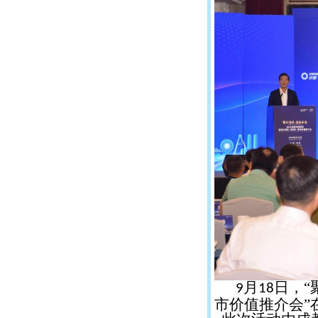
月
日，“
9
18
市价值推介会”