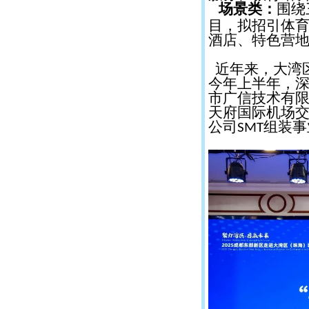
场景类：
围绕
目，拟招引体
酒店、特色营
近年来，大湾
今年上半年，
市广信技术有限
天府国际机场交
公司
组装事
SMT