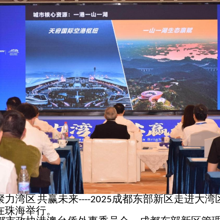
聚力湾区
共赢未来
成都东部新区走进大湾
----2025
在珠海举行。