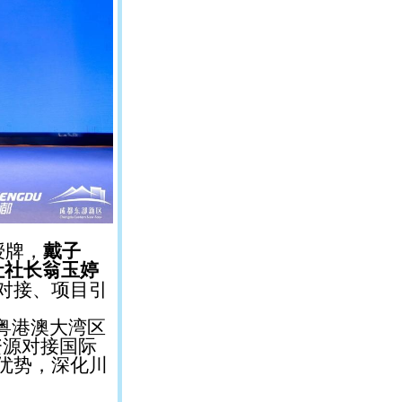
授牌，
戴子
社社长翁玉婷
对接、项目引
粤港澳大湾区
资源对接国际
优势，深化川