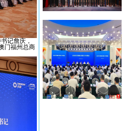
委书记詹庆，
澳门福州总商