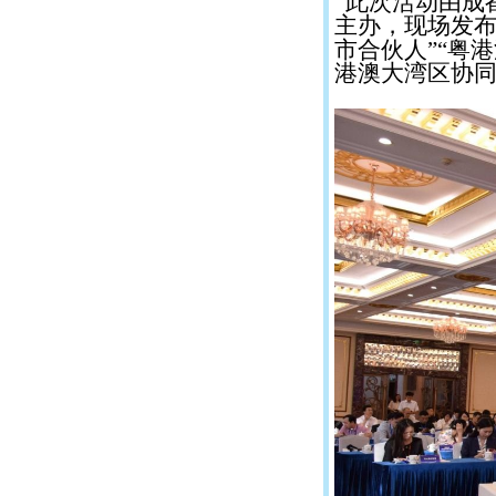
此次活动由成
主办，现场发
市合伙人”“粤
港澳大湾区协