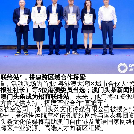
“联络站”，搭建跨区域合作桥梁
，活动现场为首批“粤港澳大湾区城市合伙人”
本报社社长）等
位港澳委员当选；澳门头条新闻
5
，澳门头条成为招商联络站
。未来，他们将在资源
方面提供支持，搭建产业合作“直通车”。
运航空公司、澳门头条文化传媒有限公司被授为“
其中，香港快运航空将依托航线网络与国泰集团
门头条文化传媒将藉助澳门自由港及葡语国家网络
大湾区产业资源、高端人才向新区汇聚。