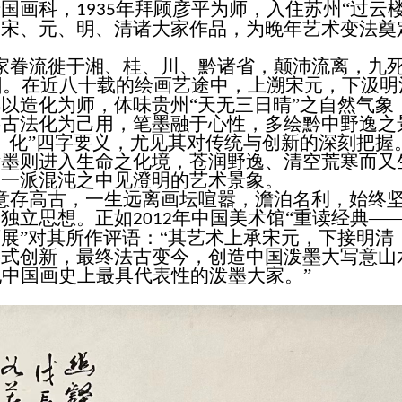
专国画科，
年拜顾彦平为师，入住苏州“过云楼
1935
临宋、元、明、清诸大家作品，为晚年艺术变法奠
家眷流徙于湘、桂、川、黔诸省，颠沛流离，九
阳。在近八十载的绘画艺途中，上溯宋元，下汲明
以造化为师，体味贵州“天无三日晴”之自然气象
将古法化为己用，笔墨融于心性，多绘黔中野逸之
、化”四字要义，尤见其对传统与创新的深刻把握
泼墨则进入生命之化境，苍润野逸、清空荒寒而又
出一派混沌之中见澄明的艺术景象。
意存高古，一生远离画坛喧嚣，澹泊名利，始终
和独立思想。正如
年中国美术馆“重读经典——
2012
展”对其所作评语：“其艺术上承宋元，下接明清
形式创新，最终法古变今，创造中国泼墨大写意山
纪中国画史上最具代表性的泼墨大家。”