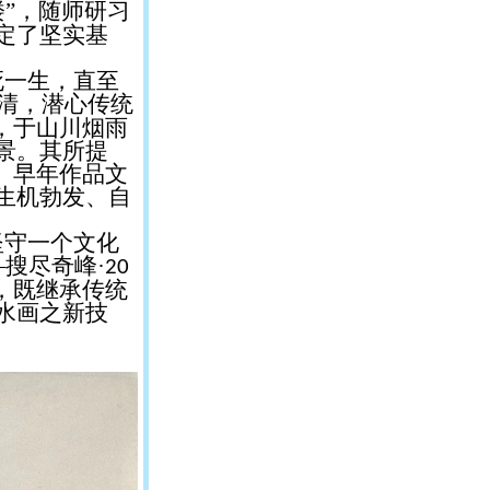
”，随师研习
定了坚实基
死一生，直至
清，潜心传统
，于山川烟雨
景。其所提
。早年作品文
生机勃发、自
坚守一个文化
搜尽奇峰·
20
，既继承传统
水画之新技