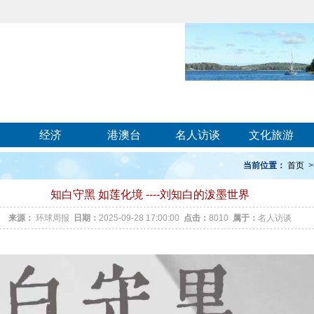
经济
港澳台
名人访谈
文化旅游
当前位置：
首页
>
知白守黑 如莲化境 ----刘知白的泼墨世界
来源：
环球周报
日期：
2025-09-28 17:00:00
点击：
8010
属于：
名人访谈