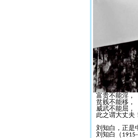
富贵不能淫，
贫贱不能移，
威武不能屈，
此之谓大丈夫
刘知白，正是中
刘知白（
1915