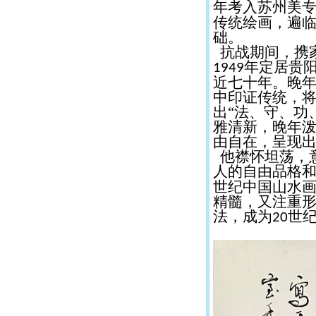
年考入苏州美
传统绘画，遍
础。
抗战期间，携
年定居贵
1949
近七十年。晚年
中印证传统，
出“法、守、功
雅清新，晚年
由自在，呈现
他襟怀坦荡，
人的自由品格
世纪中国山水画
精髓，又注重
法，成为
世
20