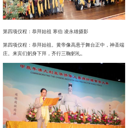
第四项仪程：恭拜始祖 寒伯 凌永雄摄影
第四项仪程：恭拜始祖。黄帝像高悬于舞台正中，神圣端
庄。来宾们躬身下拜，齐行三鞠躬礼。