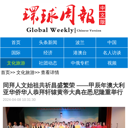
首页
头条新闻
波兰
中国
国际
经济
港澳台
名人访谈
文化旅游
社团动态
中俄专栏
视频
首页
>>
文化旅游
>>
查看详情
同拜人文始祖共祈昌盛繁荣 ——甲辰年澳大利
亚华侨华人恭拜轩辕黄帝大典在悉尼隆重举行
2024-04-08 10:31:30