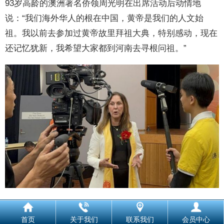
93岁高龄的澳洲著名侨领周光明在出席活动后动情地
说：“我们海外华人的根在中国，黄帝是我们的人文始
祖。我以前去参加过黄帝故里拜祖大典，特别感动，现在
还记忆犹新，我希望大家都到河南去寻根问祖。”
来自澳大利亚外交部培训司的露西娅·巴蒂斯塔应邀观礼
首页
关于我们
联系我们
会员中心
澳洲拜祖大典并接受采访杨静怡摄影