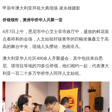
甲辰年澳大利亚拜祖大典现场 凌永雄摄影
侨领领衔，澳洲华侨华人共聚一堂
4月7日上午，悉尼市中心艾士菲市政厅中，盛放的鲜花装
点着祥和的会场，人文始祖轩辕黄帝的巨幅坐像矗立于高
高的舞台中央，现场人头攒动，热闹非凡。
澳大利亚华人社区400余人齐聚盛会，其中包括来自悉
尼、堪培拉等地的70多位侨领，他们相约一起，代表澳大
利亚一百二十多万华侨华人同拜人文始祖。