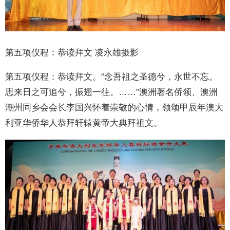
第五项仪程：恭读拜文 凌永雄摄影
第五项仪程：恭读拜文。“念吾祖之圣德兮，永世不忘。
思来日之可追兮，振翅一往。……”澳洲著名侨领、澳洲
潮州同乡会会长李国兴怀着崇敬的心情，领颂甲辰年澳大
利亚华侨华人恭拜轩辕黄帝大典拜祖文。