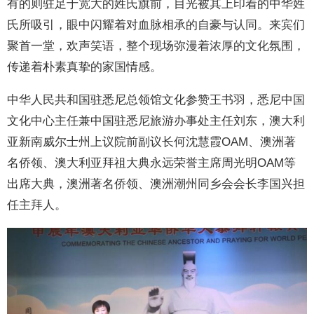
有的则驻足于宽大的姓氏旗前，目光被其上印着的中华姓
氏所吸引，眼中闪耀着对血脉相承的自豪与认同。来宾们
聚首一堂，欢声笑语，整个现场弥漫着浓厚的文化氛围，
传递着朴素真挚的家国情感。
中华人民共和国驻悉尼总领馆文化参赞王书羽，悉尼中国
文化中心主任兼中国驻悉尼旅游办事处主任刘东，澳大利
亚新南威尔士州上议院前副议长何沈慧霞OAM、澳洲著
名侨领、澳大利亚拜祖大典永远荣誉主席周光明OAM等
出席大典，澳洲著名侨领、澳洲潮州同乡会会长李国兴担
任主拜人。