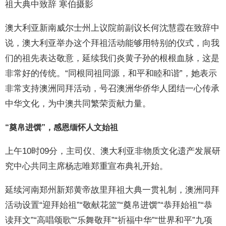
祖大典中致辞 寒伯摄影
澳大利亚新南威尔士州上议院前副议长何沈慧霞在致辞中
说，澳大利亚举办这个拜祖活动能够用特别的仪式，向我
们的祖先表达敬意，延续我们炎黄子孙的根根血脉，这是
非常好的传统。“同根同祖同源，和平和睦和谐”，她表示
非常支持澳洲同拜活动，号召澳洲华侨华人团结一心传承
中华文化，为中澳共同繁荣贡献力量。
“奠帛进馔”，感恩缅怀人文始祖
上午10时09分，主司仪、澳大利亚非物质文化遗产发展研
究中心共同主席杨志唯郑重宣布典礼开始。
延续河南郑州新郑黄帝故里拜祖大典一贯礼制，澳洲同拜
活动设置“迎拜始祖”“敬献花篮”“奠帛进馔”“恭拜始祖”“恭
读拜文”“高唱颂歌”“乐舞敬拜”“祈福中华”“世界和平”九项