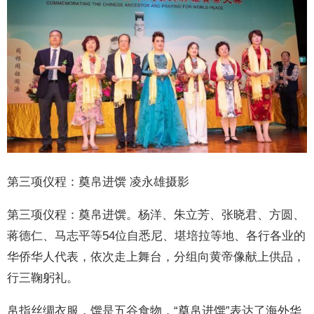
第三项仪程：奠帛进馔 凌永雄摄影
第三项仪程：奠帛进馔。杨洋、朱立芳、张晓君、方圆、
蒋德仁、马志平等54位自悉尼、堪培拉等地、各行各业的
华侨华人代表，依次走上舞台，分组向黄帝像献上供品，
行三鞠躬礼。
帛指丝绸衣服，馔是五谷食物，“奠帛进馔”表达了海外华