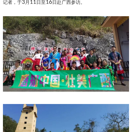
3
11
16
记者，于
月
日至
日赴广西参访。