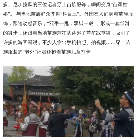
多、尼加拉瓜的三位记者穿上苗族服饰，瞬间变身“苗家姑
娘”。
与当地苗族群众齐舞“科目三”。外国友人们身着苗族服
饰，跟随动感音乐，“双手一甩，双脚一崴”，形成一套丝滑
的舞步，还跟着当地苗族芦笙队跳起了芦笙踩堂舞，吸引了
许多的游客围观，不少人拿出手机拍照、拍视频……穿上苗
族服装的“老外”记者还抱着苗族儿童打卡。