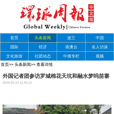
首页
头条新闻
波兰
中国
国际
经济
港澳台
名人访谈
文化旅游
社团动态
中俄专栏
视频
首页
>>
头条新闻
>>
查看详情
外国记者团参访罗城棉花天坑和融水梦呜苗寨
2024-03-14 21:45:13