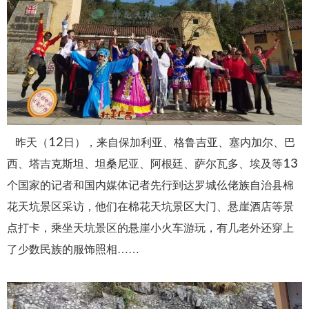
12
昨天（
日），来自保加利亚、格鲁吉亚、塞内加尔、巴
13
西、塔吉克斯坦、坦桑尼亚、阿根廷、萨尔瓦多、埃及等
个国家的记者和国内媒体记者先行到达罗城仫佬族自治县棉
花天坑景区采访，他们在棉花天坑景区大门、悬崖酒店等景
点打卡，乘坐天坑景区的悬崖小火车游玩，有几老外还穿上
了少数民族的服饰照相……