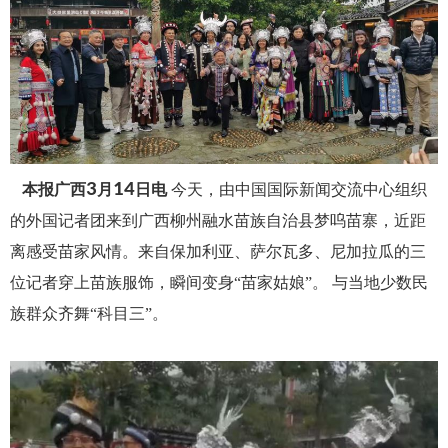
3
14
本报广西
月
日电
今天，由中国国际新闻交流中心组织
的外国记者团来到广西柳州融水苗族自治县梦呜苗寨，近距
离感受苗家风情。来自保加利亚、萨尔瓦多、尼加拉瓜的三
位记者穿上苗族服饰，瞬间变身“苗家姑娘”。
与当地少数民
族群众齐舞“科目三”。